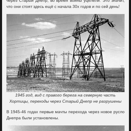
через Старый Днепр, во время войны уцелели. Это значит,
что они стоят здесь ещё с начала 30х годов и по сей день!
1945 год, вид с правого берега на северную часть
Хортицы, переходы через Старый Днепр не разрушены
В 1945-46 годах первые мачты перехода через новое русло
Днепра были установлены.