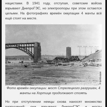
нацистами. В 1941 году, отступая, советские войска
взрывают ДнепроГЭС, но электроопоры при этом остаются
целыми. На фотографиях времён оккупации 4 мачты всё
ещё стоят на месте.
Фото времён оккупации: мост Стрелецкого разрушен, 4
мачты на Хортице продолжают стоять
Но при отступлении немцы снова наносят множество
разрушений: они взрывают ДнепроГЭС и мосты