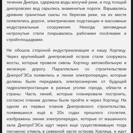
течение Днепра, сдержала воды могучей реки, и под толщей
днепровских вод скрылись знаменитые пороги. Взрывались
древние гранитные скалы по берегам реки, на их месте
появлялись дороги, электрические подстанции и массивные
индустриальные сооружения. Некогда заповедные
нетронутые степи покрывались рабочими посёлками и
стройплощадками.
Не обошла стороной индустриализация и нашу Хортицу.
Через крупнейший днепровский остров стали сооружать
мосты, которые провели сквозь Хортицу автомобильную и
железную дорогу. Параллельно со строительством
ДнепроГЭСа появились и линии электропередач, которые
должны были передавать электроэнергию от будущей
гидроэлектростанции в разные уголки города, области и
страны. Часть линий, которые планировали построить,
согласно планам должны были пройти и через Хортицу. На
одном из первых планов Днепровского строительства,
появившихся ещё в 20х годах прошлого столетия,
изображены линии электропередач, которые от машинного
зала ДнепроГЭСа идут через еще существовавшую тогда
песчаную отмель в северной части острова Хортица, и идут