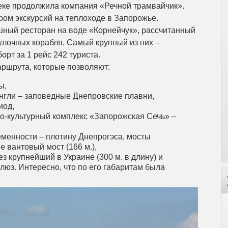
веке продолжила компания «Речной трамвайчик».
ром экскурсий на теплоходе в Запорожье.
ошный ресторан на воде «Корнейчук», рассчитанный
улочных корабля. Самый крупный из них –
рт за 1 рейс 242 туриста.
аршрута, которые позволяют:
ы,
нгли – заповедные Днепровские плавни,
иод,
ико-культурный комплекс «Запорожская Сечь» –
еменности – плотину Днепрогэса, мосты
 вантовый мост (166 м.),
з крупнейший в Украине (300 м. в длину) и
. Интересно, что по его габаритам была