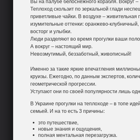
Вы на палубе белоснежного корабля. Вокруг 
Теплоход скользит по зеркальной глади неспешн
приветливые чайки. В воздухе – живительная п
изумительные оттенки: оранжево-клубничный,
восторг и улыбки.
Люди разделяют во время прогулки ваши пол
А вокруг – настоящий мир.
Невозмутимый, беззаботный, живописный!
Именно за такие яркие впечатления миллионы
круизы. Ежегодно, по данным экспертов, колич
геометрической прогрессии.
Уступают они по своей популярности лишь одн
В Украине прогулки на теплоходе – в топе иде
семьей. И на то есть 3 причины:
это путешествие,
новые знания и ощущения,
полная ментальная перезагрузка.