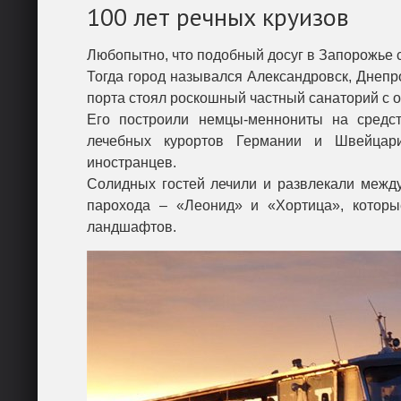
100 лет речных круизов
Любопытно, что подобный досуг в Запорожье с
Тогда город назывался Александровск, Днепро
порта стоял роскошный частный санаторий с 
Его построили немцы-меннониты на средс
лечебных курортов Германии и Швейцари
иностранцев.
Солидных гостей лечили и развлекали межд
парохода – «Леонид» и «Хортица», котор
ландшафтов.