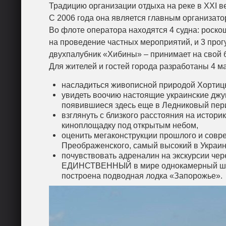
Традицию организации отдыха на реке в ХХI 
С 2006 года она является главным организато
Во флоте оператора находятся 4 судна: роск
на проведение частных мероприятий, и 3 прог
двухпалубник «Хибины» – принимает на свой бо
Для жителей и гостей города разработаны 4 м
насладиться живописной природой Хортиц
увидеть воочию настоящие украинские джу
появившиеся здесь еще в Ледниковый пер
взглянуть с близкого расстояния на истор
киноплощадку под открытым небом,
оценить мегаконструкции прошлого и совр
Преображенского, самый высокий в Украине
почувствовать адреналин на экскурсии чере
ЕДИНСТВЕННЫЙ в мире однокамерный шлюз
построена подводная лодка «Запорожье».