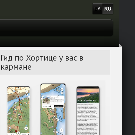
RU
UA
Гид по Хортице у вас в
кармане