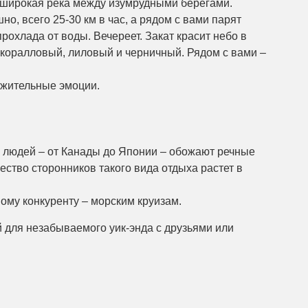
– широкая река между изумрудными берегами.
о, всего 25-30 км в час, а рядом с вами парят
рохлада от воды. Вечереет. Закат красит небо в
 коралловый, лиловый и черничный. Рядом с вами –
ожительные эмоции.
 людей – от Канады до Японии – обожают речные
ество сторонников такого вида отдыха растет в
ому конкуренту – морским круизам.
й для незабываемого уик-энда с друзьями или