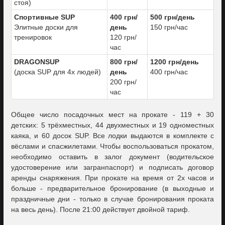
стоя)
Спортивные SUP
400 грн/
500 грн/день
Элитные доски для
день
150 грн/час
тренировок
120 грн/
час
DRAGONSUP
800 грн/
1200 грн/день
(доска SUP для 4х людей)
день
400 грн/час
200 грн/
час
Общее число посадочных мест на прокате - 119 + 30
детских: 5 трёхместных, 44 двухместных и 19 одноместных
каяка, и 60 досок SUP. Все лодки выдаются в комплекте с
вёслами и спасжилетами. Чтобы воспользоваться прокатом,
необходимо оставить в залог документ (водительское
удостоверение или загранпаспорт) и подписать договор
аренды снаряжения. При прокате на время от 2х часов и
больше - предварительное бронирование (в выходные и
праздничные дни - только в случае бронирования проката
на весь день). После 21:00 действует двойной тариф.