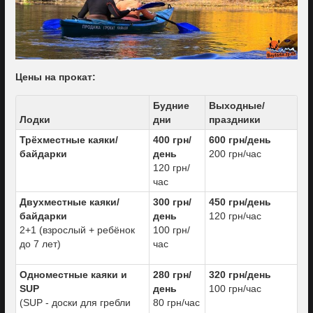
Цены на прокат:
Будние
Выходные/
Лодки
дни
праздники
Трёхместные каяки/
400 грн/
600 грн/день
байдарки
день
200 грн/час
120 грн/
час
Двухместные каяки/
300 грн/
450 грн/день
байдарки
день
120 грн/час
2+1 (взрослый + ребёнок
100 грн/
до 7 лет)
час
Одноместные каяки и
280 грн/
320 грн/день
SUP
день
100 грн/час
(SUP - доски для гребли
80 грн/час