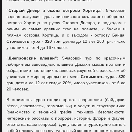
"Старый Днепр и скалы острова Хортица"
: 5-часовая
водная экскурсия вдоль живописного скалистого побережья
острова Хортица по руслу Старого Днепра, с подходом к
одним из самых древних скал на планете, к балкам и
пляжам острова Хортица, и с заходом к острову Байда.
Стоимость тура - 320 грн
, детям до 12 лет 260 грн, число
участников - от 4 до 16 человек.
"Днепровские плавни"
: 5-часовой тур по красочным
лабиринтам заповедных плавней Домахи сквозь протоки и
озёра, в мир настоящих плавневых джунглей с рассказом об
уникальном мире природы этих мест.
Стоимость тура - 320
грн
, детям до 12 лет скидка 20%, число участников - от 6 до
20 человек.
В стоимость туров входит прокат снаряжения (байдарки,
вёсла, спасжилеты, гермомешки) и услуги инструктора-гида
(знакомство с техникой гребли, техникой безопасности,
интересные рассказы о природе, истории, флоре и фауне,
ответы на ваши вопросы). Для участия в турах нужно взять с
собой одежду по сезону, купальный костюм, непромокаемую