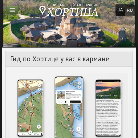
RU
UA
Гид по Хортице у вас в кармане