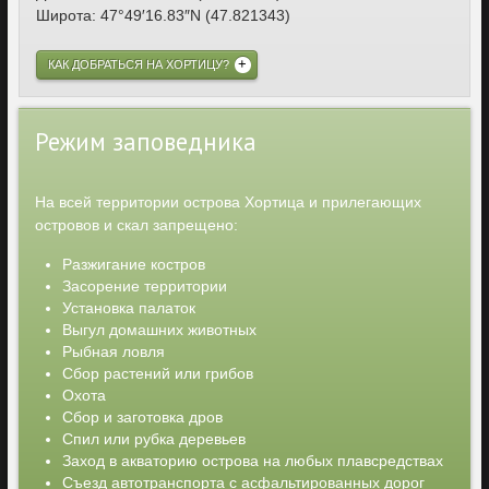
Широта: 47°49′16.83″N (47.821343)
КАК ДОБРАТЬСЯ НА ХОРТИЦУ?
Режим заповедника
На всей территории острова Хортица и прилегающих
островов и скал запрещено:
Разжигание костров
Засорение территории
Установка палаток
Выгул домашних животных
Рыбная ловля
Сбор растений или грибов
Охота
Сбор и заготовка дров
Спил или рубка деревьев
Заход в акваторию острова на любых плавсредствах
Съезд автотранспорта с асфальтированных дорог