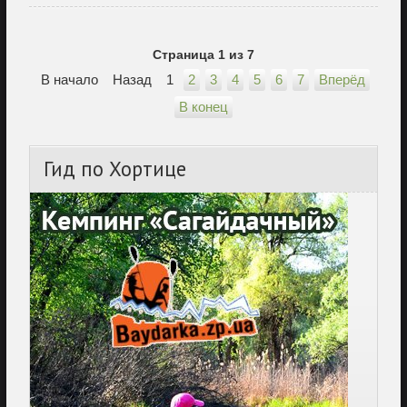
Страница 1 из 7
В начало
Назад
1
2
3
4
5
6
7
Вперёд
В конец
Гид
по Хортице