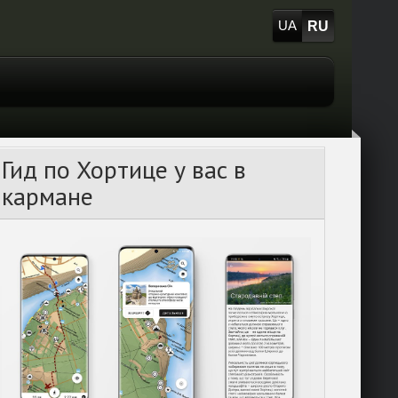
RU
UA
Гид по Хортице у вас в
кармане