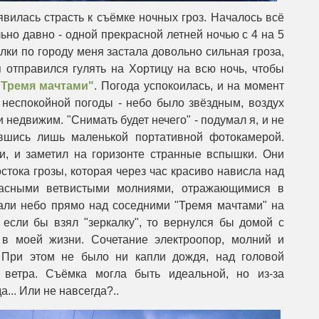
оявилась страсть к съёмке ночных гроз. Началось всё
ьно давно - одной прекрасной летней ночью с 4 на 5
улки по городу меня застала довольно сильная гроза,
 отправился гулять на Хортицу на всю ночь, чтобы
"Тремя мачтами"
. Погода успокоилась, и на момент
неспокойной погоды - небо было звёздным, воздух
 недвижим. "Снимать будет нечего" - подумал я, и не
ившись лишь маленькой портативной фотокамерой.
и, и заметил на горизонте странные вспышки. Они
тока грозы, которая через час красиво нависла над
красными ветвистыми молниями, отражающимися в
али небо прямо над соседними "Тремя мачтами" на
 если бы взял "зеркалку", то вернулся бы домой с
в моей жизни. Сочетание электроопор, молний и
 При этом не было ни капли дождя, над головой
 ветра. Съёмка могла быть идеальной, но из-за
... Или не навсегда?..