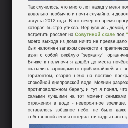
Так случилось, что много лет назад у меня п
довольно необычно и почти случайно, и довол
августа 2012 года. В тот вечер во время прог
которая быстро утихла. Вернувшись домой, я
встретить рассвет на
Совутиной скале
под
моего выхода из дома ничто не предвещало 
был наполнен запахом свежести и практически
взял с собой тяжёлую "зеркалку", органич
Ближе к полуночи я дошёл до места ночёвк
оказались зарницами от приближайщейся с вос
горизонтом, озаряя небо на востоке пре
спокойной днепровской воде. Молнии разрез
протиповоложном берегу, и тут я понял, что
самыми лучшими на тот момент снимками 
отражения в воде - невероятное зрелище.
оставалось звёздное небо, не было даже
собственной лени я потерял эти кадры навсегда