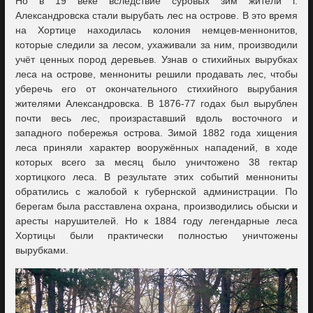
Но в 19 веке вследствие суровых зим жители г.
Александровска стали вырубать лес на острове. В это время
на Хортице находилась колония немцев-меннонитов,
которые следили за лесом, ухаживали за ним, производили
учёт ценных пород деревьев. Узнав о стихийных вырубках
леса на острове, меннониты решили продавать лес, чтобы
уберечь его от окончательного стихийного вырубания
жителями Александровска. В 1876-77 годах был вырублен
почти весь лес, произраставший вдоль восточного и
западного побережья острова. Зимой 1882 года хищения
леса приняли характер вооружённых нападений, в ходе
которых всего за месяц было уничтожено 38 гектар
хортицкого леса. В результате этих событий меннониты
обратились с жалобой к губернской администрации. По
берегам была расставлена охрана, производились обыски и
аресты нарушителей. Но к 1884 году легендарные леса
Хортицы были практически полностью уничтожены
вырубками.