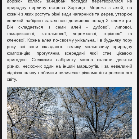
доріжок, колись занедбані посадки перетворилися на
природну перлину острова Хортиця. Мережа з алей, на
кожній з яких ростуть різні види чагарників та дерев, утворює
великий лабіринт загальною довжиною понад 3 кілометри.
Він складається з семи алей - дубової, липової,
тамариксової, катальпової, черемхової, горіхової та
кленової. Кожна алея по-своєму унікальна, і в будь-яку пору
року всі вони складають велику мальовничу природну
композицію, прогулянка всередині якої стає цікавою
пригодою. Стежками лабіринту можна скласти десятки
різних, несхожих один на інший маршрутів, і за невеликий
відрізок шляху побачити величезне різноманіття рослинного
світу.