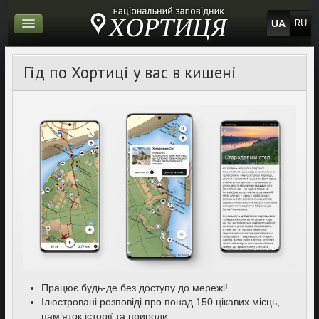
UA
RU
Гід по Хортиці у вас в кишені
Працює будь-де без доступу до мережі!
Ілюстровані розповіді про понад 150 цікавих місць,
пам’яток історії та природи