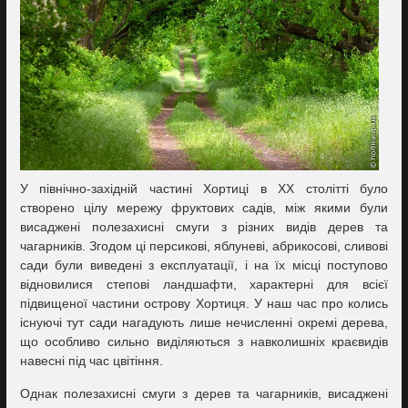
У північно-західній частині Хортиці в ХХ столітті було
створено цілу мережу фруктових садів, між якими були
висаджені полезахисні смуги з різних видів дерев та
чагарників. Згодом ці персикові, яблуневі, абрикосові, сливові
сади були виведені з експлуатації, і на їх місці поступово
відновилися степові ландшафти, характерні для всієї
підвищеної частини острову Хортиця. У наш час про колись
існуючі тут сади нагадують лише нечисленні окремі дерева,
що особливо сильно виділяються з навколишніх краєвидів
навесні під час цвітіння.
Однак полезахисні смуги з дерев та чагарників, висаджені