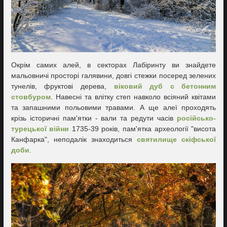
Окрім самих алей, в секторах Лабіринту ви знайдете
мальовничі просторі галявини, довгі стежки посеред зелених
тунелів, фруктові дерева,
віковий дуб с бетонним
стовбуром
. Навесні та влітку степ навколо всіяний квітами
та запашними польовими травами. А ще алеї проходять
крізь історичні пам'ятки - вали та редути часів
російсько-
турецької війни
1735-39 років, пам'ятка археології "висота
Канфарка", неподалік знаходиться
святилище скіфської
доби
.