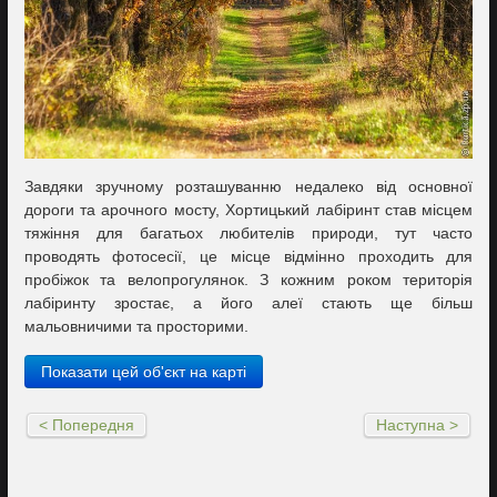
Завдяки зручному розташуванню недалеко від основної
дороги та арочного мосту, Хортицький лабіринт став місцем
тяжіння для багатьох любителів природи, тут часто
проводять фотосесії, це місце відмінно проходить для
пробіжок та велопрогулянок. З кожним роком територія
лабіринту зростає, а його алеї стають ще більш
мальовничими та просторими.
Показати цей об'єкт на карті
< Попередня
Наступна >