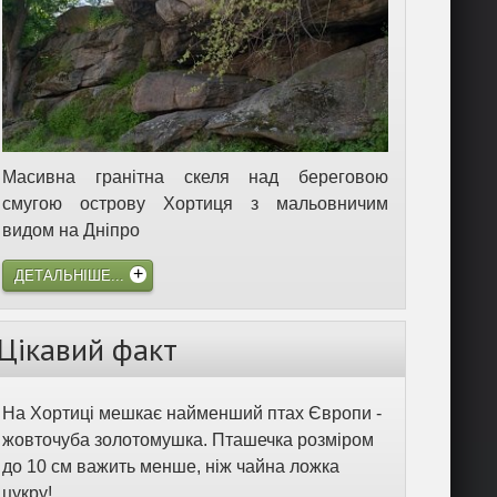
Масивна гранітна скеля над береговою
смугою острову Хортиця з мальовничим
видом на Дніпро
ДЕТАЛЬНІШЕ...
Цікавий факт
На Хортиці мешкає найменший птах Європи -
жовточуба золотомушка. Пташечка розміром
до 10 см важить менше, ніж чайна ложка
цукру!