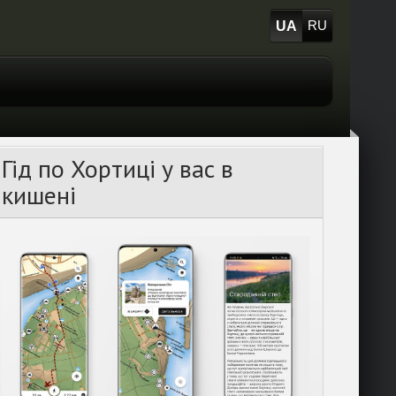
UA
RU
Гід по Хортиці у вас в
кишені