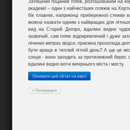
Затишний піщаний пляж, розташований на корд
академії – один з найчистіших пляжів на Хорт
бік плавнів, наприкінці прибережної стежки 
можна назвати одним з найкращих для літньог
вид на Старий Дніпро, вдалині видно чудов
зазвичай, сам пляж відокремлений і дуже зат
лічених метрах звідси, приємна прохолода дніп
бути краще в теплий літній день? А ще це мі
сонця - воно заходить за протилежний берег, св
вдалині видно вогні вечірнього міста і мосту.
Показати цей об'єкт на карті
< Попередня