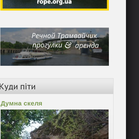
Куди піти
Думна скеля