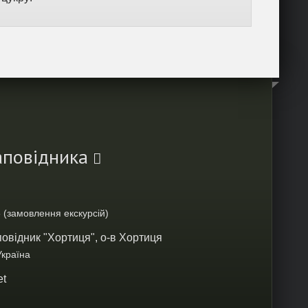
Заповідника
 (замовлення екскурсій)
овідник "Хортиця", о-в Хортиця
Україна
et