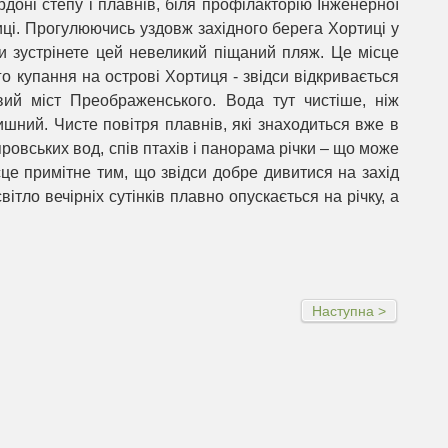
оні степу і плавнів, біля профілакторію Інженерної
иці. Прогулюючись уздовж західного берега Хортиці у
ви зустрінете цей невеликий піщаний пляж. Це місце
о купання на острові Хортиця - звідси відкривається
ий міст Преображенського. Вода тут чистіше, ніж
ишний. Чисте повітря плавнів, які знаходиться вже в
ровських вод, спів птахів і панорама річки – що може
сце примітне тим, що звідси добре дивитися на захід
ітло вечірніх сутінків плавно опускається на річку, а
Наступна >