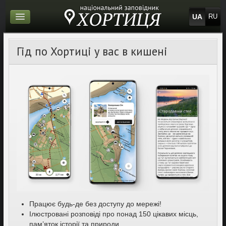
UA
RU
Гід по Хортиці у вас в кишені
Працює будь-де без доступу до мережі!
Ілюстровані розповіді про понад 150 цікавих місць,
пам’яток історії та природи