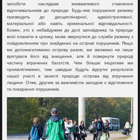
запобігти наслідкам зневажливого ставлення
відпочивальників до природи. Будь-яке порушення режиму
призводить до дисциплінарної, адміністративної,
матеріальної або навіть кримінальної відповідальності.
Кожен, хто є небайдужим до долі заповідника та природи
всієї планети в цілому, може звернутися до служби режиму з
повідомленням про знайдених на острові порушників. Якщо
ми допомагатимемо острову разом, ми зможемо не лише
врятувати його від знищення, але й повернути природі
частину втрачених багатств. Чим більше ініціативи ми
проявлятимемо, тим швидше будуть відчутні результати
нашої участі в захисті природи острова від втручання
людини. Отже, другим за важливістю заходом є відстеження
та покарання порушників.