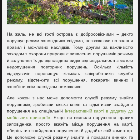
На жаль, не всі гості острова є добросовісними – дехто
порушує режим заповідника свідомо, незважаючи на знання
правил і можливих наслідків. Тому другим за важливістю
заходом з охорони природи є виявлення порушників режиму
й залучення їх до відповідних видів відповідальності з метою
недопущення повторних порушень. Оскільки кількість
відвідувачів перевищує кількість співробітників служби
режиму, відстежити всі порушення, покарати винних і
запобігти всім наслідкам неможливо.
Але кожен з нас може допомогти службі режиму знайти
порушників, зробивши кілька кліків та відмітивши знайдене
порушення на спеціальній
інтерактивній карті в додатку до
мобільних пристроїв
. Якщо ви виявили порушення правил
заповідника, просто вкажіть місце порушення на карті,
оберіть тип знайденого порушення й додайте свій коментар.
Це допоможе службі режиму знайти й покарати винних та