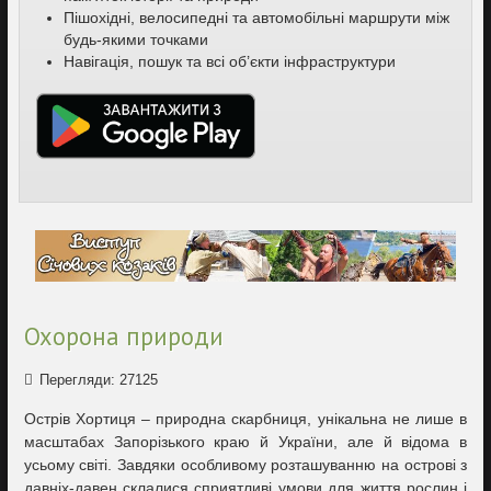
Пішохідні, велосипедні та автомобільні маршрути між
будь-якими точками
Навігація, пошук та всі об’єкти інфраструктури
Охорона природи
Перегляди: 27125
Острів Хортиця – природна скарбниця, унікальна не лише в
масштабах Запорізького краю й України, але й відома в
усьому світі. Завдяки особливому розташуванню на острові з
давніх-давен склалися сприятливі умови для життя рослин і