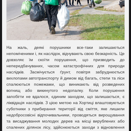
На жаль, деякі порушники все-таки залишаються
непоміченими і, як наслідок, відчувають свою безкарність. Це
довзоляє їм скоїти порушення, що призводить до
непередбачуваних, часом катастрофічних для природи
наслідків. Засмічується ґрунт, повітря забруднюється
вихлопами автотранспорту й димом від багать, степи та ліси
спалюються пожежами, що виникають від розведених
вогнищ або викинутого недопалку. Коли порушення
запобігти не вдалося, єдиним заходом, що залишається, є
ліквідація наслідків. З цією метою на Хортиці влаштовуються
суботники з прибирання території від сміття, яке лишили
недобросовісні відпочивальники, проводяться вирощування
та висаджування молодих дерев на місці вирублених або
спалених ділянок лісу, здійснюються заходи з відновлення