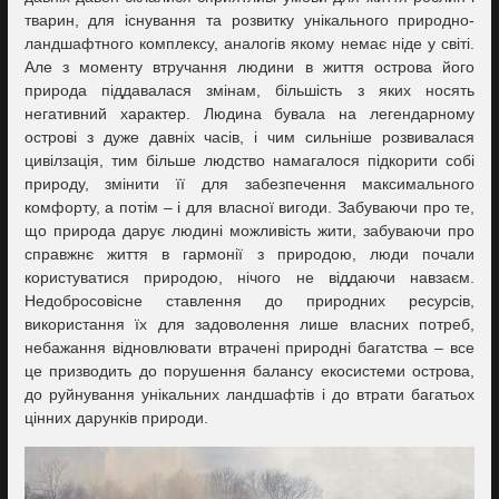
тварин, для існування та розвитку унікального природно-
ландшафтного комплексу, аналогів якому немає ніде у світі.
Але з моменту втручання людини в життя острова його
природа піддавалася змінам, більшість з яких носять
негативний характер. Людина бувала на легендарному
острові з дуже давніх часів, і чим сильніше розвивалася
цивілзація, тим більше людство намагалося підкорити собі
природу, змінити її для забезпечення максимального
комфорту, а потім – і для власної вигоди. Забуваючи про те,
що природа дарує людині можливість жити, забуваючи про
справжнє життя в гармонії з природою, люди почали
користуватися природою, нічого не віддаючи навзаєм.
Недобросовісне ставлення до природних ресурсів,
використання їх для задоволення лише власних потреб,
небажання відновлювати втрачені природні багатства – все
це призводить до порушення балансу екосистеми острова,
до руйнування унікальних ландшафтів і до втрати багатьох
цінних дарунків природи.